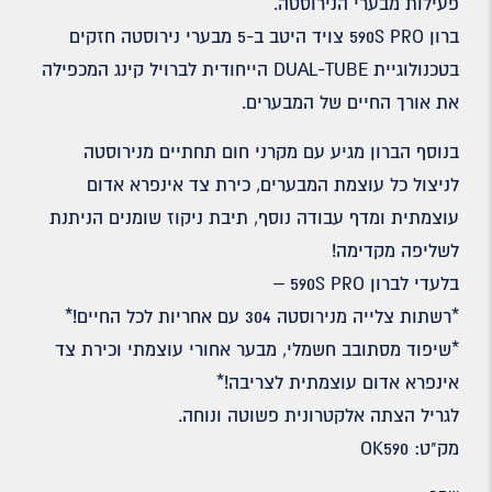
פעילות מבערי הנירוסטה.
ברון 590S PRO צויד היטב ב-5 מבערי נירוסטה חזקים
בטכנולוגיית DUAL-TUBE הייחודית לברויל קינג המכפילה
את אורך החיים של המבערים.
בנוסף הברון מגיע עם מקרני חום תחתיים מנירוסטה
לניצול כל עוצמת המבערים, כירת צד אינפרא אדום
עוצמתית ומדף עבודה נוסף, תיבת ניקוז שומנים הניתנת
לשליפה מקדימה!
בלעדי לברון 590S PRO –
*רשתות צלייה מנירוסטה 304 עם אחריות לכל החיים!*
*שיפוד מסתובב חשמלי, מבער אחורי עוצמתי וכירת צד
אינפרא אדום עוצמתית לצריבה!*
לגריל הצתה אלקטרונית פשוטה ונוחה.
מק"ט: OK590