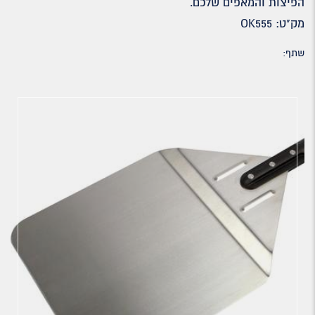
הפיצות והמאפים שלכם.
מק"ט: OK555
שתף: