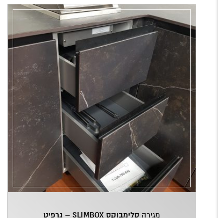
מגירה
סלימבוקס SLIMBOX – גרפיט